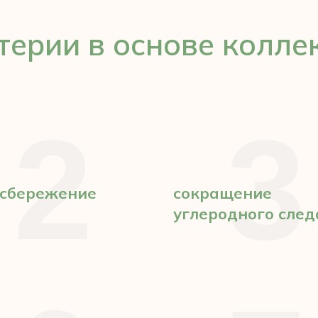
терии в основе колле
2
3
сбережение
сокращение
углеродного след