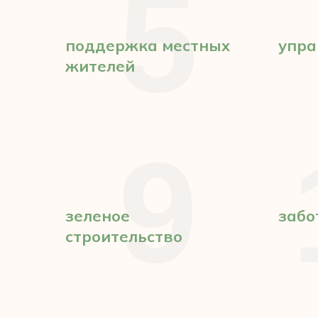
5
поддержка местных
упра
жителей
9
зеленое
забо
строительство