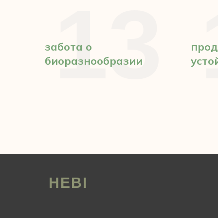
13
забота о
про
биоразнообразии
усто
HEBI