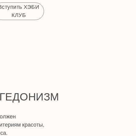
Вступить ХЭБИ
КЛУБ
 ГЕДОНИЗМ
должен
итериям красоты,
са.