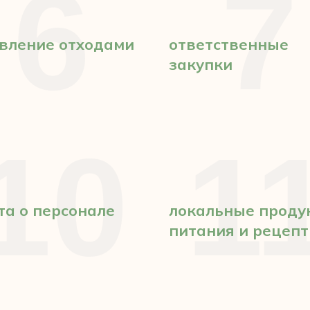
6
7
вление отходами
ответственные
закупки
10
1
та о персонале
локальные проду
питания и рецеп