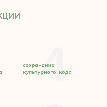
кции
4
сохранение
а
культурного кода