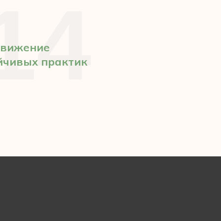
14
движение
йчивых практик