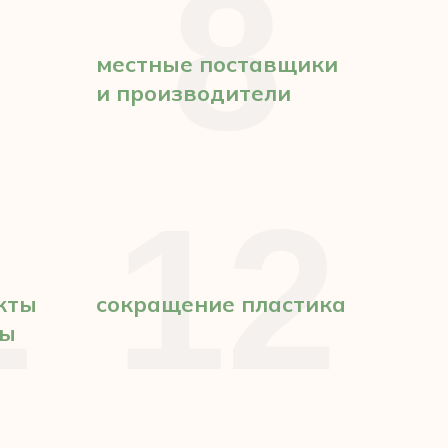
8
местные поставщики
и производители
1
12
кты
сокращение пластика
ты