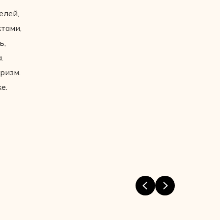
елей,
тами,
ь,
.
ризм.
е.