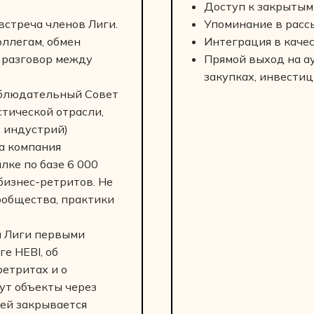
Доступ к закрытым
встреча членов Лиги.
Упоминание в рассы
оллегам, обмен
Интеграция в каче
 разговор между
Прямой выход на а
закупках, инвестиц
аблюдательный Совет
тической отрасли,
 индустрий)
а компания
лке по базе 6 000
бизнес-ретритов. Не
ообщества, практики
ы Лиги первыми
е HEBI, об
етритах и о
ут объекты через
тей закрывается