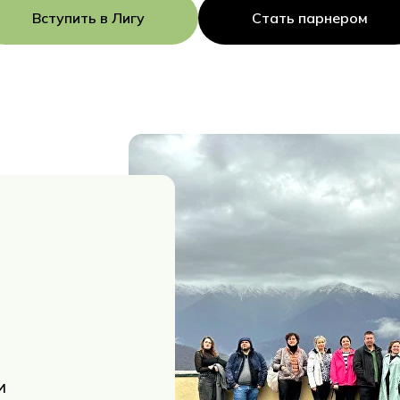
Вступить в Лигу
Стать парнером
и