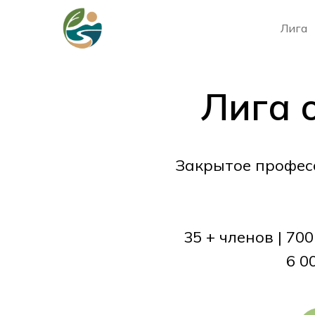
Лига
Лига
Лига 
Закрытое профес
35 + членов | 70
6 0