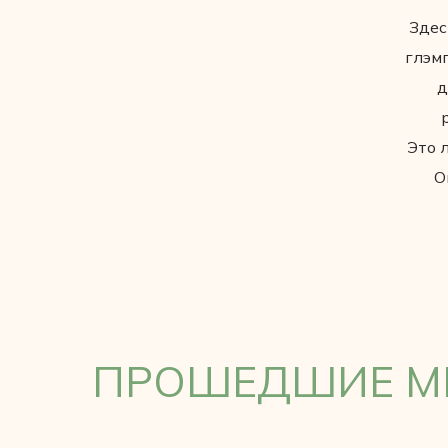
Здес
глэм
д
Это 
О
ПРОШЕДШИЕ М