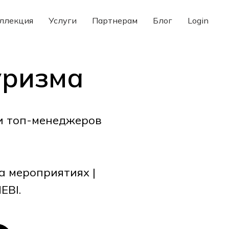
ллекция
Услуги
Партнерам
Блог
Login
уризма
и топ-менеджеров
на мероприятиях |
EBI.