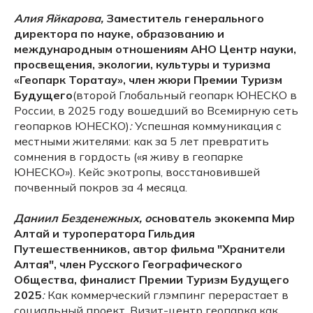
Алия Яйкарова,
Заместитель генерального
директора по науке, образованию и
международным отношениям АНО Центр науки,
просвещения, экологии, культуры и туризма
«Геопарк Торатау», член жюри Премии Туризм
Будущего
(второй Глобальный геопарк ЮНЕСКО в
России, в 2025 году вошедший во Всемирную сеть
геопарков ЮНЕСКО)
:
Успешная коммуникация с
местными жителями: как за 5 лет превратить
сомнения в гордость («я живу в геопарке
ЮНЕСКО»). Кейс экотропы, восстановившей
почвенный покров за 4 месяца.
Даниил Безденежных, о
снователь экокемпа Мир
Алтай и туроператора Гильдия
Путешественников, автор фильма "Хранители
Алтая", член Русского Географического
Общества, финалист Премии Туризм Будущего
2025
:
Как коммерческий глэмпинг перерастает в
социальный проект. Визит-центр геопарка как