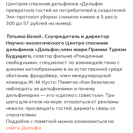
Центром спасения дельфинов «Дельфа»
превратило гостей из потребителей в создателей.
Эко-протокол уборки: снизили химию в 5 раз (с
300 до 57 рублей на номер).
Татьяна Белей ,
Соучредитель и директор
Научно-экологического Центра спасения
дельфинов «Дельфа»,член жюри Премии Туризм
Будущего,
соавтор фильма «Рожденные
свободными», специалист по взаимодействию с
дикими китообразными в их естественной среде
обитания, фридайвер, член международной
команды Ж.-М. Кусто
:
Памятка «Как безопасно
наблюдать за дельфинами» и почему
дельфинарии — это «сделка с совестью». Три
шага для отеля на море: отказаться от рекламы
неволи, просвещать гостей, держать связь со
спасателями.
Подробно с памяткой можно ознакомиться на
сайте Дельфа