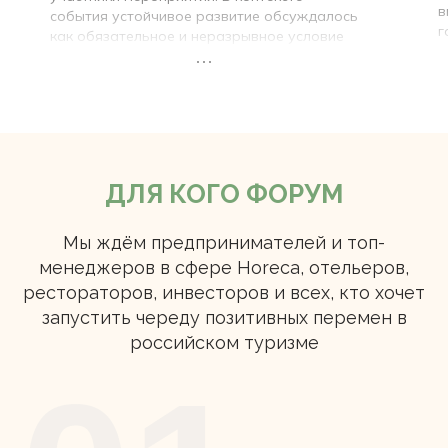
в
события устойчивое развитие обсуждалось
г
как обязательное и неразрывное условие
в
реализации каждой инициативы, каждого
проекта. Убеждена, что именно такой
П
подход позволит в долгосрочной
д
перспективе развивать индустрию туризма
Я
для максимально широкой аудитории».
т
ДЛЯ КОГО ФОРУМ
Мы ждём предпринимателей и топ-
менеджеров в сфере Horeca, отельеров,
рестораторов, инвесторов и всех, кто хочет
запустить череду позитивных перемен в
российском туризме