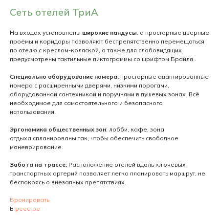
Сеть отелей ТриА
На входах установлены
широкие пандусы
, а просторные дверные
проёмы и коридоры позволяют беспрепятственно перемещаться
по отелю с креслом-коляской, а также для слабовидящих
предусмотрены тактильные пиктограммы со шрифтом Брайля .
Специально оборудование номера:
просторные адаптированные
номера с расширенными дверями, низкими порогами,
оборудованной сантехникой и поручнями в душевых зонах. Всё
необходимое для самостоятельного и безопасного
использования.
Эргономика общественных зон
: лобби, кафе, зона
отдыха спланированы так, чтобы обеспечить свободное
маневрирование.
Забота на трассе:
Расположение отелей вдоль ключевых
транспортных артерий позволяет легко планировать маршрут, не
беспокоясь о внезапных препятствиях.
Бронировать
В
реестре