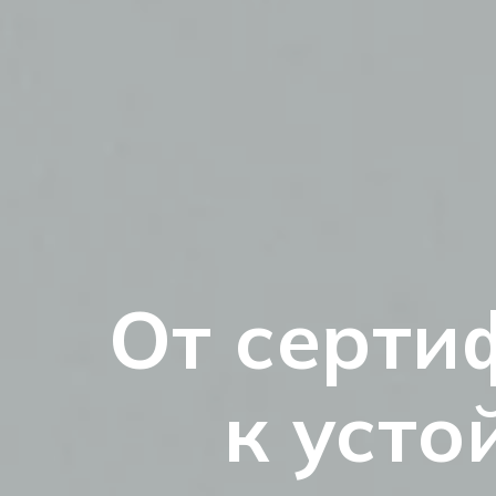
От серти
к усто