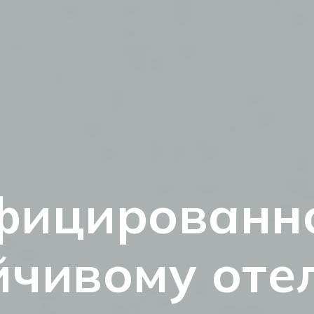
фицированн
йчивому оте