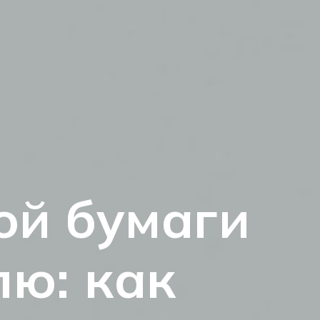
ой бумаги
лю: как