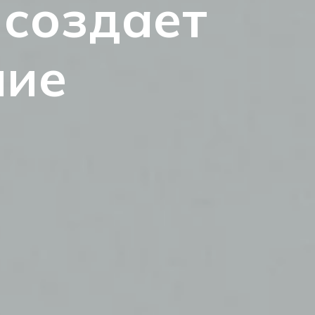
 создает
ние